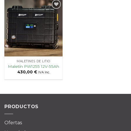
Añadir
a la
lista
de
deseos
MALETINES DE LITIO
Maletín PW1255 12V-55Ah
430,00
€
IVA Inc.
PRODUCTOS
Ofertas