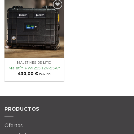
Añadir
a la
lista
de
deseos
MALETINES DE LITIO
Maletín PW1255 12V-55Ah
430,00
€
IVA Inc.
PRODUCTOS
Ofertas