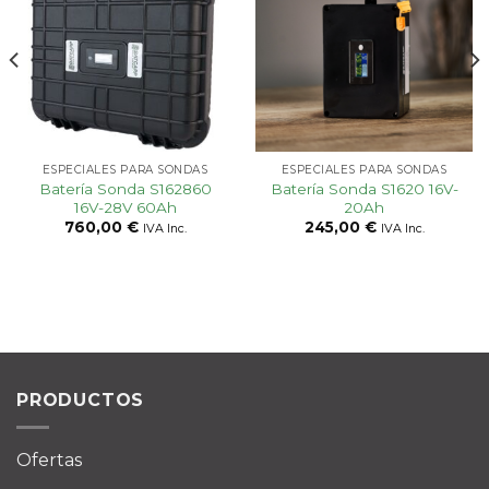
Añadir
Añadir
a la
a la
lista
lista
de
de
deseos
deseos
ESPECIALES PARA SONDAS
ESPECIALES PARA SONDAS
Batería Sonda S162860
Batería Sonda S1620 16V-
16V-28V 60Ah
20Ah
760,00
€
245,00
€
IVA Inc.
IVA Inc.
PRODUCTOS
Ofertas