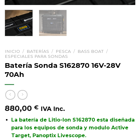
INICIO
/
BATERÍAS
/
PESCA
/
BASS BOAT
/
ESPECIALES PARA SONDAS
Batería Sonda S162870 16V-28V
70Ah
880,00
€
IVA Inc.
La batería de Litio-Ion S162870 esta diseñada
para los equipos de sonda y modulo Active
Target, Panoptix Livescope.