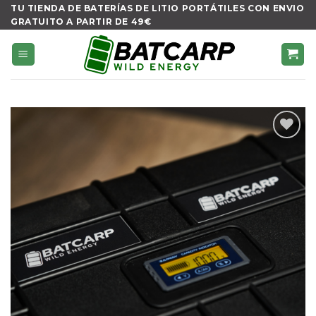
Skip
TU TIENDA DE BATERÍAS DE LITIO PORTÁTILES CON ENVIO
GRATUITO A PARTIR DE 49€
to
content
Añadir
a la
lista de
deseos