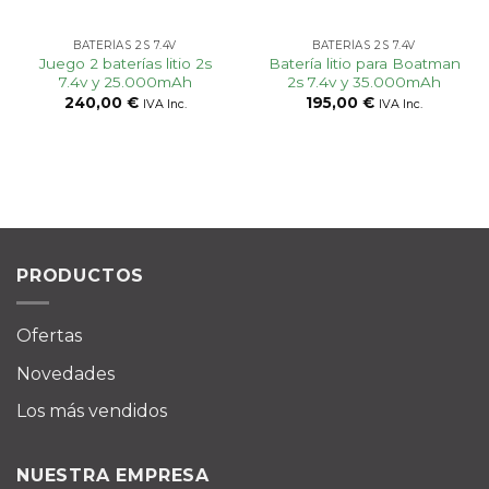
BATERÍAS 2S 7.4V
BATERÍAS 2S 7.4V
Juego 2 baterías litio 2s
Batería litio para Boatman
7.4v y 25.000mAh
2s 7.4v y 35.000mAh
240,00
€
195,00
€
IVA Inc.
IVA Inc.
PRODUCTOS
Ofertas
Novedades
Los más vendidos
NUESTRA EMPRESA