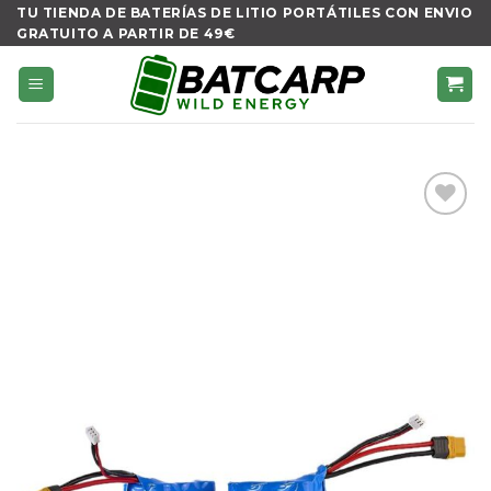
Skip
TU TIENDA DE BATERÍAS DE LITIO PORTÁTILES CON ENVIO
GRATUITO A PARTIR DE 49€
to
content
Añadir
a la
lista de
deseos