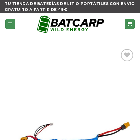
Skip
TU TIENDA DE BATERÍAS DE LITIO PORTÁTILES CON ENVIO
GRATUITO A PARTIR DE 49€
to
content
Añadir
a la
lista de
deseos