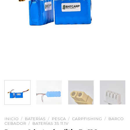
INICIO
/
BATERÍAS
/
PESCA
/
CARPFISHING
/
BARCO
CEBADOR
/
BATERÍAS 3S 11.1V