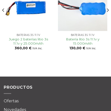
Añadir
Añadir
a la
a la
lista
lista
de
de
deseos
deseos
BATERÍAS 3S 11.1V
BATERÍAS 3S 11.1V
Juego 2 baterías litio 3s
Batería litio 3s 11.1v y
11.1v y 25.000mAh
15.000mAh
360,00
€
130,00
€
IVA Inc.
IVA Inc.
PRODUCTOS
Ofertas
Novedades