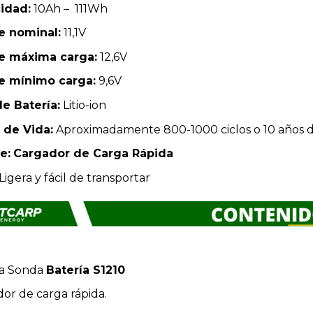
idad:
10Ah – 111Wh
je nominal:
11,1V
je máxima carga:
12,6V
je mínimo carga:
9,6V
de Batería:
Litio-ion
 de Vida:
Aproximadamente 800-1000 ciclos o 10 años 
e:
Cargador de Carga Rápida
Ligera y fácil de transportar
ía Sonda
Batería S1210
or de carga rápida.