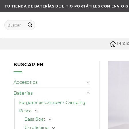
Skip
TU TIENDA DE BATERÍAS DE LITIO PORTÁTILES CON ENVIO G
to
content
Buscar
por:
INICI
BUSCAR EN
Accesorios
Baterías
Furgonetas Camper - Camping
Pesca
Bass Boat
Carpfishing