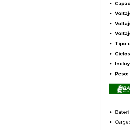
Capac
Volta
Volta
Volta
Tipo 
Ciclos
Incluy
Peso:
Bater
Cargad