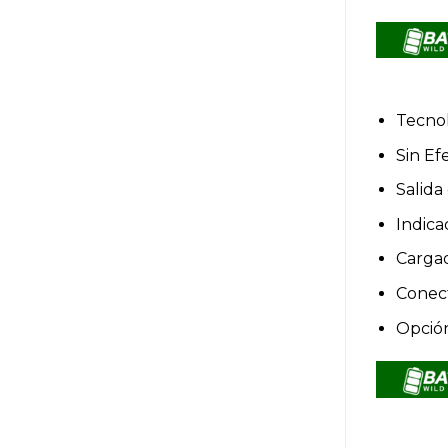
Tecnol
Sin Ef
Salida 
Indica
Cargad
Conect
Opción