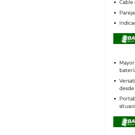
Cable 
Pareja
Indica
Mayor 
baterí
Versat
desde
Portab
situac