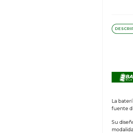
DESCRI
La baterí
fuente d
Su diseño
modalida