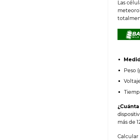
Las célu
meteorol
totalmen
Medid
Peso (
Voltaje
Tiempo
¿Cuánta 
disposit
más de 1
Calcular 