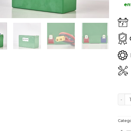
en
Bater
Catego