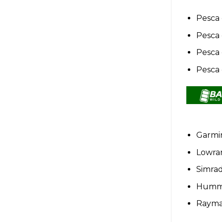
Pesca 
Pesca
Pesca 
Pesca
Garmi
Lowra
Simrad
Hummi
Rayma