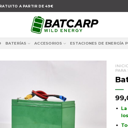
RATUITO A PARTIR DE 49€
O
BATERÍAS
ACCESORIOS
ESTACIONES DE ENERGÍA 
INICI
PARA
Ba
Añadir
a la
99
lista de
deseos
La
lo
To