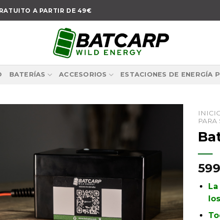
RATUITO A PARTIR DE 49€
O
BATERÍAS
ACCESORIOS
ESTACIONES DE ENERGÍA 
INICI
PARA
Ba
Añadir
a la
59
lista de
deseos
La
lo
To