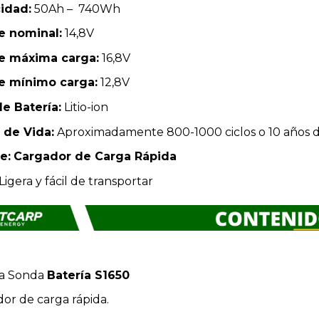
idad:
50Ah – 740Wh
je nominal:
14,8V
je máxima carga:
16,8V
je mínimo carga:
12,8V
de Batería:
Litio-ion
 de Vida:
Aproximadamente 800-1000 ciclos o 10 años 
e:
Cargador de Carga Rápida
Ligera y fácil de transportar
ía Sonda
Batería S1650
or de carga rápida.