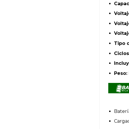
Capac
Volta
Volta
Volta
Tipo 
Ciclos
Incluy
Peso:
Bater
Cargad