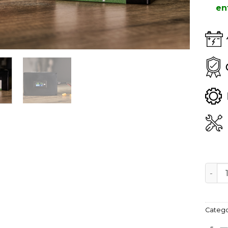
en
Bater
Catego