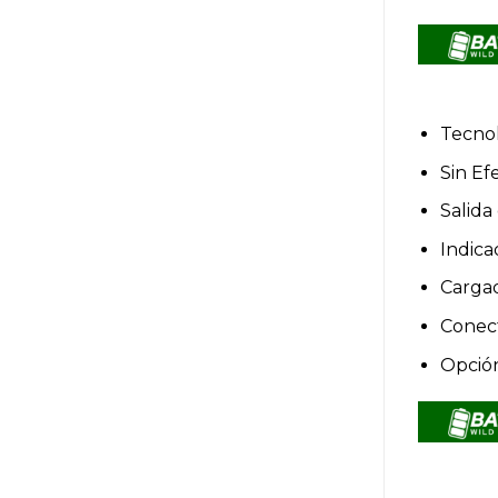
Tecnol
Sin Ef
Salida 
Indica
Cargad
Conect
Opción