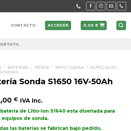
CONTACTO
ACCEDER
0,00
€
PORTATIL
O
/
BATERÍAS
/
PESCA
/
PATO / KAYAK
/
ESPECIALES
 SONDAS
tería Sonda S1650 16V-50Ah
9,00
€
IVA Inc.
 batería de Litio-Ion S1640 esta diseñada para
s equipos de sonda.
das las baterías se fabrican bajo pedido,